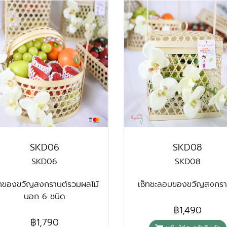
SKD06
SKD08
SKD06
SKD08
็ทของขวัญสงกรานต์รวมผลไม้
เซ็ทชะลอมของขวัญสงกรา
นอก 6 ชนิด
฿1,490
฿1,790