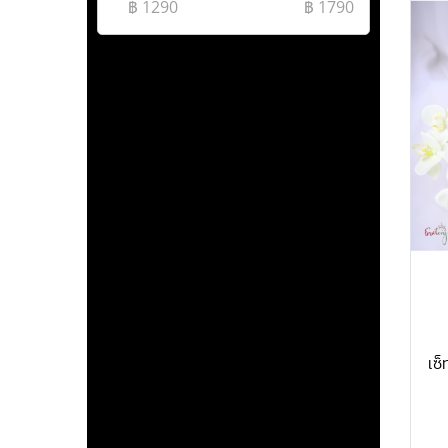
฿
1290
฿
1790
เซ