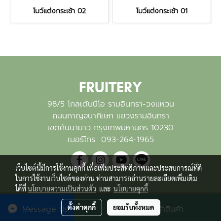
โบว์แต่งกระเช้า 02
โบว์แต่งกระเช้า 01
FRUITERY
98/5 โกลเด้นนีโอ รามอินทรา-วงแหวน
ถนนกาญจนาภิเษก แขวงรามอินทรา
เขตคันนายาว กรุงเทพมหานคร 10230
เบอร์โทร
093-264-1965
เว็บไซต์นี้มีการใช้งานคุกกี้ เพื่อเพิ่มประสิทธิภาพและประสบการณ์ที่ดี
ในการใช้งานเว็บไซต์ของท่าน ท่านสามารถอ่านรายละเอียดเพิ่มเติม
ได้ที่
นโยบายความเป็นส่วนตัว
และ
นโยบายคุกกี้
Copyright byfruitery.net
ตั้งค่าคุกกี้
ยอมรับทั้งหมด
Message Us
หยิบใส่ตะกร้าสินค้า
Powered by
MakeWebEasy.com