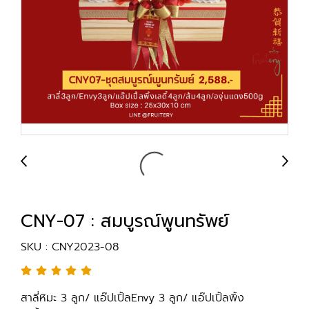
CNY-07 : สมบูรณ์พูนทรัพย์
SKU : CNY2023-08
สาลี่หิมะ 3 ลูก/ แอ๊ปเปิ้ลEnvy 3 ลูก/ แอ๊ปเปิ้ลพิ้ง