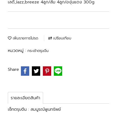
เลดี้,Jazz,breeze 4ลูก/ส้ม 4ลูก/องุ่นแดง 300g
เพิ่มรายการโปรด
เปรียบเทียบ
หมวดหมู่ :
กระเช้าตรุษจีน
Share
รายละเอียดสินค้า
เซ็ทตรุษจีน : สมบูรณ์พูนทรัพย์