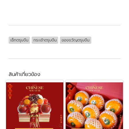
เซ็ทตรุษจีน
กระเช้าตรุษจีน
ของขวัญตรุษจีน
สินค้าเกี่ยวข้อง