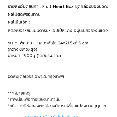
รายละเอียดสินค้า : Fruit Heart Box ชุดกล่องของขวัญ
ผลไม้สดพร้อมทาน
ผลไม้ในเซ็ท :
สตอเบอรี่/ส้มแมนดาริน/แอปเปิ้ลแดง องุ่นเขียว/องุ่นแดง
ขนาดแพ็คเกจ : กล่องหัวใจ 24x21.5x6.5 cm
(กว้างxยาวxสูง)
น้ำหนัก : 900g (โดยประมาณ)
จัดส่งเดลิเวอรี่เฉพาะในกรุงเทพฯ
***หมายเหตุ
*ภาพนี้ใช้เพื่อการโฆษณาเท่านั้น
*ชนิดและยี่ห้อของผลไม้อาจมีการเปลี่ยนแปลงตามฤดูกาล