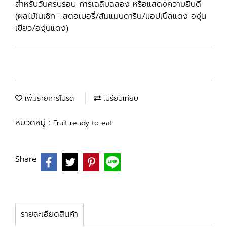
สำหรับวันครบรอบ การเฉลิมฉลอง หรือแสดงความยินดี
(ผลไม้ในเซ็ท : สตอเบอรี่/ส้มแมนดาริน/แอปเปิ้ลแดง องุ่น
เขียว/องุ่นแดง)
เพิ่มรายการโปรด
เปรียบเทียบ
หมวดหมู่ :
Fruit ready to eat
Share
รายละเอียดสินค้า