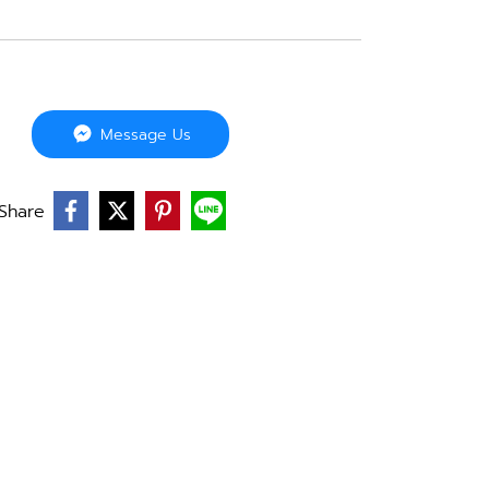
Message Us
Share