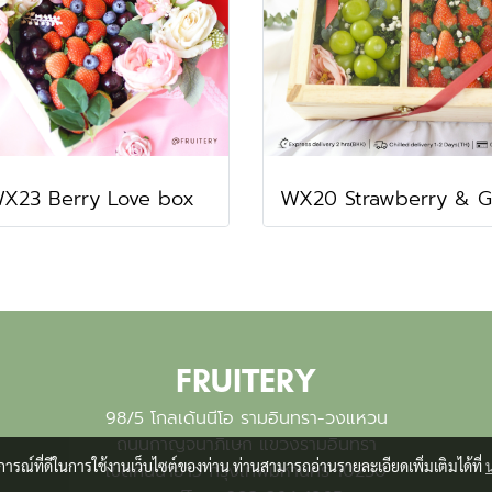
X23 Berry Love box
FRUITERY
98/5 โกลเด้นนีโอ รามอินทรา-วงแหวน
ถนนกาญจนาภิเษก แขวงรามอินทรา
บการณ์ที่ดีในการใช้งานเว็บไซต์ของท่าน ท่านสามารถอ่านรายละเอียดเพิ่มเติมได้ที่
เขตคันนายาว กรุงเทพมหานคร 10230