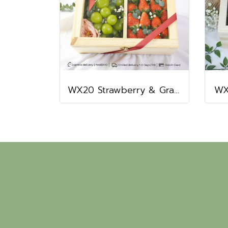
WX20 Strawberry & Grape Wood gift box
WX