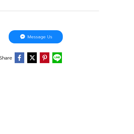
Message Us
Share