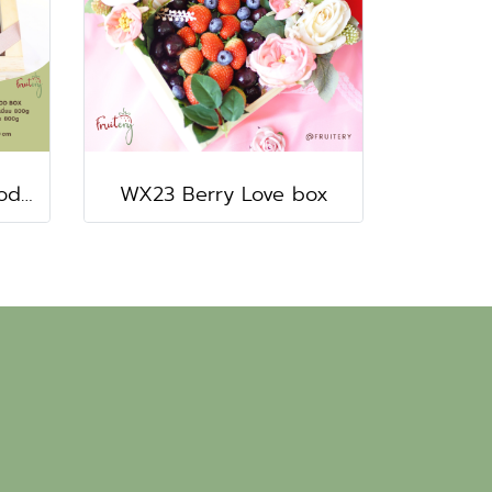
WX06 Duo Grape Wood box
WX23 Berry Love box