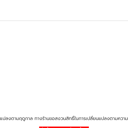
่ยนแปลงตามฤดูกาล ทางร้านขอสงวนสิทธิ์ในการเปลี่ยนแปลงตามความเ